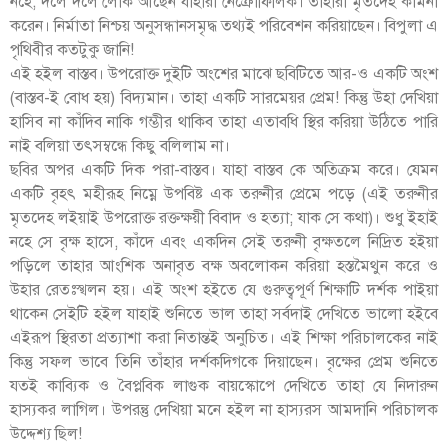
নহে, দলে দলে লোক আছেন যাহারা নেক্রোফিলিক। তাহারা মৃতদেহ কামনা
করেন। নির্মাতা নিশ্চয় অনুসন্ধানসমৃদ্ধ তথ্যই পরিবেশন করিয়াছেন। বিপুলা এ
পৃথিবীর কতটুকু জানি!
এই হইল বাস্তব। উপরোক্ত দুইটি অংশের মাঝে ছবিটিতে আর-ও একটি অংশ
(বাস্তব-ই বোধ হয়) বিদ্যমান। তাহা একটি সারমেয়র প্রেম! কিন্তু উহা দেখিয়া
হাসিব না কাঁদিব নাকি গম্ভীর থাকিব তাহা এতাবধি স্থির করিয়া উঠিতে পারি
নাই বলিয়া তৎসম্বন্ধে কিছু বলিলাম না।
ছবির অপর একটি দিক পরা-বাস্তব। যাহা বাস্তব কে অতিক্রম করে। যেমন
একটি বৃহৎ মহীরূহ নিম্নে উপবিষ্ট এক তরুনীর প্রেমে পড়ে (এই তরুনীর
মৃতদেহ লইয়াই উপরোক্ত রক্তক্ষয়ী বিবাদ ও হত্যা; যাক সে কথা)। শুধু ইহাই
নহে সে বৃক্ষ হাসে, কাঁদে এবং একদিন সেই তরুনী বৃক্ষতলে নিদ্রিত হইয়া
পড়িলে তাহার আংশিক অনাবৃত বক্ষ অবলোকন করিয়া হস্তমৈথুন করে ও
উহার রেতঃস্খলন হয়। এই অংশ হইতে যে গুরুত্বপূর্ণ শিক্ষাটি দর্শক পাইয়া
থাকেন সেইটি হইল যাহাই শুনিতে ভাল তাহা সর্বদাই দেখিতে ভালো হইবে
এইরূপ স্থিরতা প্রত্যাশা করা নিতান্তই অনুচিত। এই শিক্ষা পরিচালকের নাই
কিন্তু সফল ভাবে তিনি তাঁহার দর্শকদিগকে দিয়াছেন। বৃক্ষের প্রেম শুনিতে
যতই কাব্যিক ও বৈপ্লবিক লাগুক বায়স্কোপে দেখিতে তাহা যে নিদারুন
হাস্যকর লাগিল। উপরন্তু দেখিয়া মনে হইল না হাস্যরস আমদানি পরিচালক
উদ্দেশ্য ছিল!