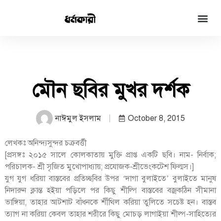
মৌন ছবির মুখর দর্শক
নাঈমুল ইসলাম
October 8, 2015
লেখকঃ অনিন্দ্যসুন্দর চক্রবর্ত্তী
[প্রসঙ্গঃ ২০১৫ সালে কোলকাতায় মুক্তি প্রাপ্ত একটি ছবি। নাম- নির্বাক;
পরিচালক- শ্রী সৃজিত মুখোপাধ্যায়; প্রযোজক-শ্রীভেংকটেশ ফিল্মস।]
যুগ যুগ ধরিয়া বাস্তবের প্রতিচ্ছবির উপর ‘দাগা বুলাইতে’ বুলাইতে মানুষ
নিদারুন ক্লান্ত হইয়া পড়িলে পর কিছু শীল্পি বাস্তবের বজ্রকঠিন সীমানা
ভাঙ্গিয়া, তাহার আটশাট বাঁধনকে শীঁথিল করিয়া তুলিতে সচেষ্ট হন। বাস্তব
ত্যাগ না করিয়া কেবল তাহার শরীরে কিছু মোচড় লাগাইয়া শীল্প-সাহিত্যের