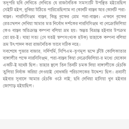
তদুপরি ছবি দেখিতে দেখিতে যে রাজনৈতিক সমস্যাটি উপস্থিত হইতেছিল
সেইটি হইল, বুঝিয়া উঠিতে পারিতেছিলাম না কোনটি বাস্তব আর কোনটি পরা-
বাস্তব। নারসিসিজ্‌ম বাস্তব, কিন্তু বৃক্ষের প্রেম পরা-বাস্তব। এক্ষনে বৃক্ষের
রেতঃস্খলন দেখিয়া আমার মত নির্বোধ দর্শকের নারসিসিজ্‌ম বা নেক্রোফিলিয়া
কেও বাস্তব অতিক্রান্ত কল্পনা বলিয়া ভ্রম হয়। অন্তত বিভ্রান্ত হইবার উপক্রম
তো হয়-ই। যাহা সত্য (সে যতই স্বল্পসংখ্যক হউক) তাহাকে কল্পনা বলিয়া
ভ্রম উৎপাদন করা রাজনৈতিক ভাবে সঠিক নহে।
সবশেষে পুজার বাজার, সর্দিগর্মি, সিপিএম-তৃণমূল দ্বন্দে ক্লীষ্ট কোলিকাতার
বাঙ্গালীর পক্ষে নারসিসিজ্‌ম, পরা-বাস্তব কিম্বা নেক্রোফিলিয়া-র মধ্যে যেকোন
একটি-ই যথেষ্ট ছিল। তাহার স্থলে তিন তিনটি চমক দিয়া বাঙ্গালীকে হেঁচকি
তুলিয়া নির্বাক করিয়া দেওয়াই বোধকরি পরিচালকের উদ্দেশ্য ছিল। প্রবাসী
হইবার সুবাদে আমার হেঁচকি ওঠে নাই; ছবি দেখিয়া হাসিয়া খুন হইবার
জোগাড় হইয়াছিল।