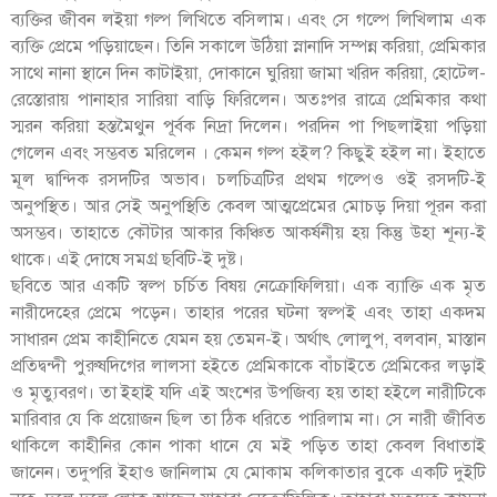
ব্যক্তির জীবন লইয়া গল্প লিখিতে বসিলাম। এবং সে গল্পে লিখিলাম এক
ব্যক্তি প্রেমে পড়িয়াছেন। তিনি সকালে উঠিয়া স্নানাদি সম্পন্ন করিয়া, প্রেমিকার
সাথে নানা স্থানে দিন কাটাইয়া, দোকানে ঘুরিয়া জামা খরিদ করিয়া, হোটেল-
রেস্তোরায় পানাহার সারিয়া বাড়ি ফিরিলেন। অতঃপর রাত্রে প্রেমিকার কথা
স্মরন করিয়া হস্তমৈথুন পূর্বক নিদ্রা দিলেন। পরদিন পা পিছলাইয়া পড়িয়া
গেলেন এবং সম্ভবত মরিলেন । কেমন গল্প হইল? কিছুই হইল না। ইহাতে
মূল দ্বান্দিক রসদটির অভাব। চলচিত্রটির প্রথম গল্পেও ওই রসদটি-ই
অনুপস্থিত। আর সেই অনুপস্থিতি কেবল আত্মপ্রেমের মোচড় দিয়া পূরন করা
অসম্ভব। তাহাতে কৌটার আকার কিঞ্চিত আকর্ষনীয় হয় কিন্তু উহা শূন্য-ই
থাকে। এই দোষে সমগ্র ছবিটি-ই দুষ্ট।
ছবিতে আর একটি স্বল্প চর্চিত বিষয় নেক্রোফিলিয়া। এক ব্যাক্তি এক মৃত
নারীদেহের প্রেমে পড়েন। তাহার পরের ঘটনা স্বল্পই এবং তাহা একদম
সাধারন প্রেম কাহীনিতে যেমন হয় তেমন-ই। অর্থাৎ লোলুপ, বলবান, মাস্তান
প্রতিদ্বন্দী পুরুষদিগের লালসা হইতে প্রেমিকাকে বাঁচাইতে প্রেমিকের লড়াই
ও মৃত্যুবরণ। তা ইহাই যদি এই অংশের উপজিব্য হয় তাহা হইলে নারীটিকে
মারিবার যে কি প্রয়োজন ছিল তা ঠিক ধরিতে পারিলাম না। সে নারী জীবিত
থাকিলে কাহীনির কোন পাকা ধানে যে মই পড়িত তাহা কেবল বিধাতাই
জানেন। তদুপরি ইহাও জানিলাম যে মোকাম কলিকাতার বুকে একটি দুইটি