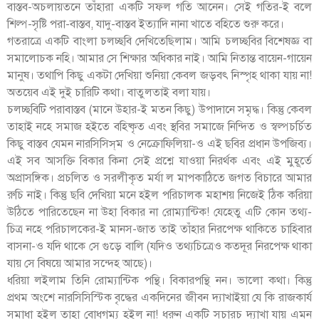
বাস্তব-অচলায়তনে তাঁহারা একটি সফল গতি আনেন। সেই গতির-ই বলে
শিল্প-সৃষ্টি পরা-বাস্তব, যাদু-বাস্তব ইত্যাদি নানা খাতে বহিতে শুরু করে।
গতরাত্রে একটি বাংলা চলচ্ছবি দেখিতেছিলাম। আমি চলচ্ছবির বিশেষজ্ঞ বা
সমালোচক নহি। আমার সে শিক্ষার অধিকার নাই। আমি নিতান্ত বায়েন-গায়েন
মানুষ। তথাপি কিছু একটা দেখিয়া শুনিয়া কেবল জড়বৎ নিস্পৃহ থাকা যায় না!
অতয়েব এই দুই চারিটি কথা। বাতুলতাই বলা যায়।
চলচ্ছবিটি পরাবাস্তব (মানে উহার-ই মতন কিছু) উপাদানে সমৃদ্ধ। কিন্তু কেবল
তাহাই নহে সমাজ হইতে বহিষ্কৃত এবং স্থবির সমাজে নিন্দিত ও স্বল্পচর্চিত
কিছু বাস্তব যেমন নারসিসিস্‌ম ও নেক্রোফিলিয়া-ও এই ছবির প্রধান উপজিব্য।
এই সব আসক্তি বিকার কিনা সেই প্রশ্নে যাওয়া নিরর্থক এবং এই মুহূর্তে
অপ্রাসঙ্গিক। প্রচলিত ও সরলীকৃত মর্যা ল মাপকাঠিতে জগত বিচারে আমার
রুচি নাই। কিন্তু ছবি দেখিয়া মনে হইল পরিচালক মহাশয় নিজেই ঠিক করিয়া
উঠিতে পারিতেছেন না উহা বিকার না রোম্যান্টিক! যেহেতু এটি কোন তথ্য-
চিত্র নহে পরিচালকের-ই মানস-জাত তাই তাঁহার নিরপেক্ষ থাকিতে চাহিবার
বাসনা-ও যদি থাকে সে গুড়ে বালি (যদিও তথ্যচিত্রেও কতদূর নিরপেক্ষ থাকা
যায় সে বিষয়ে আমার সন্দেহ আছে)।
ধরিয়া লইলাম তিনি রোম্যান্টিক পন্থি। বিকারপন্থি নন। ভালো কথা। কিন্তু
প্রথম অংশে নারসিসিস্টিক বৃদ্ধের একদিনের জীবন দ্যাখাইয়া যে কি রাজকার্য
সমাধা হইল তাহা বোধগম্য হইল না! ধরুন একটি সচারচ দ্যাখা যায় এমন