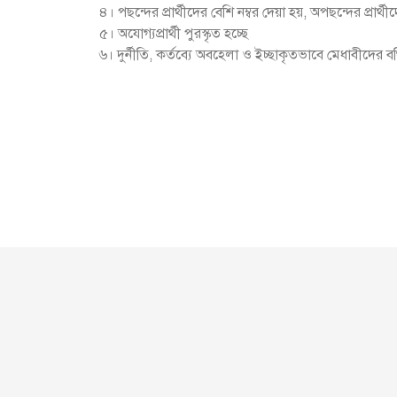
৪। পছন্দের প্রার্থীদের বেশি নম্বর দেয়া হয়, অপছন্দের প্রার্থ
৫। অযোগ্যপ্রার্থী পুরস্কৃত হচ্ছে
৬। দুর্নীতি, কর্তব্যে অবহেলা ও ইচ্ছাকৃতভাবে মেধাবীদের ব