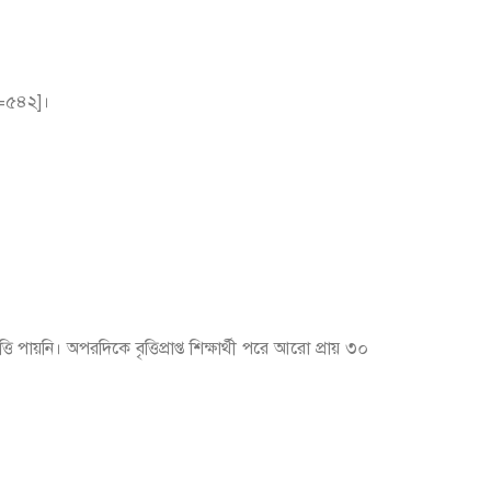
-৩=৫৪২]।
ায়নি। অপরদিকে বৃত্তিপ্রাপ্ত শিক্ষার্থী পরে আরো প্রায় ৩০