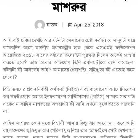
মাশরুর
ঘাতক
April 25, 2018
আমি এই ছবিটা দেখছি আর ঘটনাটা মেলানোর চেষ্টা করছি। যে মানুষটা মাত্র
কয়েকদিন আগে মাননীয় প্রধানমন্ত্রীর হাত থেকে এসএমই ফাউন্ডেশন
আয়োজিত ২০১৮ সালের বর্ষসেরা উদ্যোক্তা পুরস্কার নিলেন তাকেই গ্রেপ্তার
করতে হবে? তাও আবার অভিযোগ তিনি প্রধানমন্ত্রীকে ব্যঙ্গ করেছেন।
ঘটনাটা কী আসলেই তাই? আমাদের ধৈয্যশক্তি, সহিষ্ণুতা কী এতোই কমে
গেলো?
বিডি জবসের প্রধান নির্বাহী কর্মকর্তা (সিইও) এবং বাংলাদেশ অ্যাসোসিয়েশন
অব সফটওয়্যার অ্যান্ড ইনফরমেশন সার্ভিসেসের (বেসিস) সাবেক সভাপতি
একেএম ফাহিম মাশরুরের অপরাধটা কী আমি এখনো বুঝে উঠতে পারলাম
না।
ফাহিম মাশরুর কোন মতে বিশ্বাসী আমার কিছু যায় আসে না। তবে আমি
বাংলাদেশের মুক্তিযুদ্ধ আর গেরিলা যুদ্ধ নিয়ে তার প্রোফাইলে পোষ্ট দেখলাম।
তাতে আমার ধারণা হয়েছে তিনি বাংলাদেশের মুক্তিযুদ্ধে বিশ্বাসী।