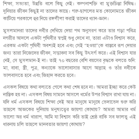
শিক্ষা, সভ্যতা, উন্নতি বলে কিছু নেই। কল্পনাশক্তি বা মুক্তচিন্তা নিষিদ্ধ।
দুনিয়ার জীবন কিছুই না তাদের কাছে। গরু-ছাগলের মত কোনোমতে জীবন
কাটিয়ে পরকালে হুর নিয়ে রঙ্গলীলা করাই তাদের ধ্যান-জ্ঞান।
মুসলমানরা তাদের নবীর দেখিয়ে দেয়া পথ অনুসরণ করে তার গড়া পবিত্র
নগরীর আদলে একটা পৃথিবীর স্বপ্নই শুধু দেখে না, তারা এটাও বিশ্বাস করে,
এরকম একটা পৃথিবী অবশ্যই হবে এবং সেই “হওয়া”কে বাস্তবে রূপ দেয়ার
জন্য তারা নিজেদের জীবন, সম্ভাবনা সব কিছু উৎসর্গ করে। এই বিশ্বাস যার
নেই, সে মুসলমান-ই না। তাই ৭০ বছরের বেশি বয়সের বৃদ্ধকে বলতে শুনি:
মা, বাবা, স্ত্রী, পুত্র, কন্যাকে ভালোবাসার আগে আল্লাহ ও তাঁর নবীকে
ভালবাসতে হবে এবং জিহাদ করতে হবে।
এসকল বিষয়ে কথা বল্যতে গেলে কথা শেষ হবে না। আমরা ইচ্ছা করে কেউ
নাস্তিক হয় না। এসকল বিষয় সামনে আসলে ধর্মের উপর বিশ্বাস রাখা যায় না।
যদি ধর্ম এসকল বিষয়ে শিক্ষা দেই আর মানুষে মানুষে ভেদাভেদ শুরু করি
তাহলে আজকের দুনিয়ায় মনুষ্যত্বের জায়গা কোথায়? আমরা আমার ধর্ম
ভালো অর ধর্ম খারাপ, আমি যা বিশ্বাস করি তাই শ্রেষ্ঠ বাকি সব ফালতু এই
ধারনায় চলি তাহলে মানবতার জায়গা কোথায়?